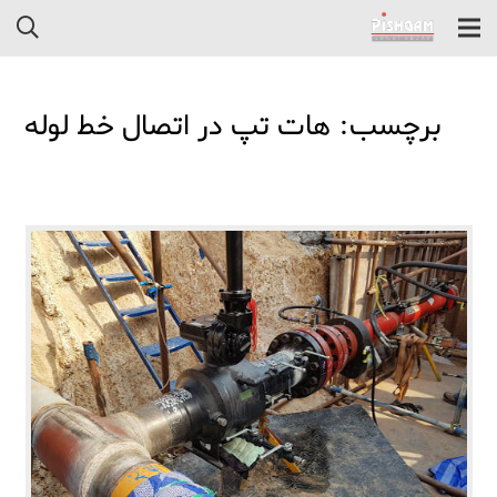
برچسب: هات تپ در اتصال خط لوله