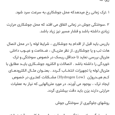
۱ .ترک زمانی رخ میدهدکه محل جوشکاری به سرعت سرد شود.
۲ .سوختگی جوش در زمانی اتفاق می افتد که محل جوشکاری حرارت
زیادی داشته باشد و فشار مسیر نیز زیاد باشد.
بازرس باید قبل از اقدام به جوشکاری ، شرایط لوله را در محل اتصال
هات تب و یا جوشکاری ,از نظر متریـال ، ضـخامت و عیـوب داخلی
متریال بررسی نماید تا حداقل ریسک در خصوص سوختگی و ترک
خوردگی را داشته باشد . اتصالات و الکترود جوشـکاری بایـد مطابق با
متریال لوله یا تجهیزات انتخـاب گـردد . بعنـوان مثـال الکترودهـای
کـم هیـدروژن (Hydrogen Low) مشـکلات کمتـری در خصوص
ایجاد ترک ، بوجود می آورند. در مورد متریالهایی که نیاز به عملیات
حرارتی دارند یزن باید دقت بیشتری گردد.
روشهای جلوگیری از سوختگی جوش