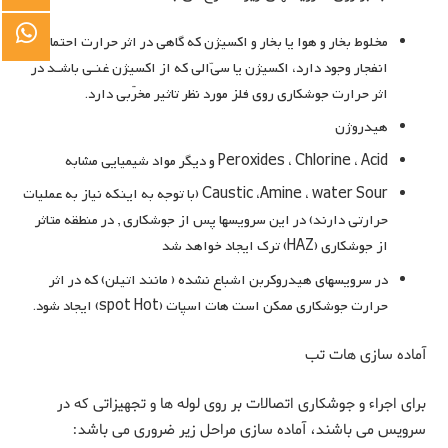
مخلوط بخار و هوا یا بخار و اکسیژن که گاهی در اثر حرارت احتمال
انفجار وجود دارد، اکسیژن یا سیالی که از اکسیژن غنـی باشـد در
اثر حرارت جوشکاری روی فلز مورد نظر تاثیر مخرّبی دارد.
هیدروژن
Peroxides ، Chlorine ، Acid و دیگر مواد شیمیایی مشابه
Caustic ،Amine ، water Sour (با توجه به اینکه نیاز به عملیات
حرارتی دارند) در این سرویسها پس از جوشکاری , در منطقه متاثر
از جوشکاری (HAZ) ترک ایجاد خواهد شد
در سرویسهای هیدروکربن اشباع نشده ( مانند اتیلن) که در اثر
حرارت جوشکاری ممکن است هات اسپات (spot Hot) ایجاد شود.
آماده سازی هات تب
برای اجراء و جوشکاری اتصالات بر روی لوله ها و تجهیزاتی که در
سرویس می باشند، آماده سازی مراحل زیر ضروری می باشد: