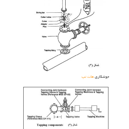
جوشکاری
هات تپ