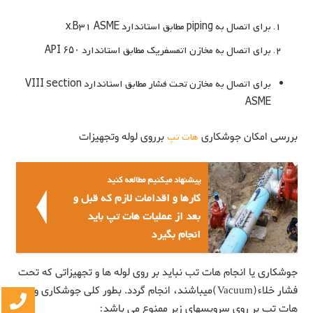
برای اتصال به piping مطابق استاندارد x.B31 ASME
برای اتصال به مخازن اتمسفریک مطابق استاندارد ۶۵۰ API
برای اتصال به مخازن تحت فشار مطابق استاندارد VIII section
ASME
بررسی امکان جوشکاری
هات تپ
برروی لوله وتجهیزات
پیشنهاد میکنیم مطالعه کنید
کارها و اقدامات لازم که قبل و
بعد از عملیات هات تپ باید
انجام بگیرد
جوشکاری یا انجام هات تب نباید بر روی لوله ها و تجهیزاتی که تحت
فشار خلاء(Vacuum)میباشند، انجام گردد. بطور کلی جوشکاری و
هات تب بر روی سرویسهای زیر ممنوع می باشد: