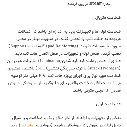
بخار(steam) تزریق گردد.)
ضخامت متریال
ضخامت لوله ها و تجهیزات باید به اندازه ای باشد که اتصالات
مربوطه به هـات تـب را تحمـل کنـد. در صـورت نیـاز در محـل
مـورد نظرصفحات تقویت (pad Reinforcing) گاهیا تکیه (Support)
نصب گردد . جنس لوله و تجهیزات در محل اتصال هات تب باید
عـاری از عیوبی مانندلایه لایه شدن(Lamination)، تاثیرات هیدروژن
(attack Hydrogen) یا ترک خـوردگی تنشـی(SCC) باشـد . کمتـرین
ضخامت مورد نیاز برای اجرای پروژه هات تب ،۴.۸ میلی متر توصیه
می گردد. حداقل ضخامت واقعی برای جلـوگیری از سـوختگی جـوش
معادل ۲.۴میلی مترمی باشد.
عملیات حرارتی
بعضی از تجهیزات و لوله ها از نظر متالورژیکی، ضخامت و یا سیال
داخل لوله در صورتی که جوشکاری شوند (جوشکاری
هات تپ
) ، نیاز