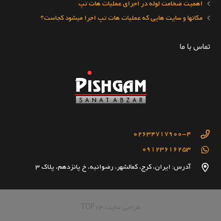
اهمیت ضخامت لوله در اجرای عملیات هات تپ
مکانها و سایت هایی که عملیات هات تپ اجرا میشود کجاست؟
تماس با ما
02634717900-4
09123616253
آدرس: ایران، کرج، کمالشهر، رضوانیه، خ پانزدهم، پلاک 3
طراحی سایت TOP13