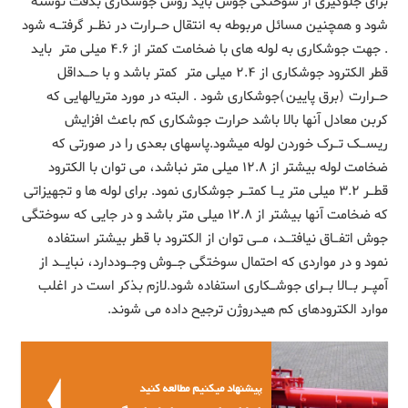
برای جلوگیری از سوختگی جوش باید روش جوشکاری بدقت نوشته
شود و همچنین مسائل مربوطه به انتقال حـرارت در نظـر گرفتـه شود
. جهت جوشکاری به لوله های با ضخامت کمتر از ۴.۶ میلی متر باید
قطر الکترود جوشکاری از ۲.۴ میلی متر کمتر باشد و با حـداقل
حـرارت (برق پایین)جوشکاری شود . البته در مورد متریالهایی که
کربن معادل آنها بالا باشد حرارت جوشکاری کم باعث افزایش
ریسـک تـرک خوردن لوله میشود.پاسهای بعدی را در صورتی که
ضخامت لوله بیشتر از ۱۲.۸ میلی متر نباشد، می توان با الکترود
قطـر ۳.۲ میلی متر یـا کمتـر جوشکاری نمود. برای لوله ها و تجهیزاتی
که ضخامت آنها بیشتر از ۱۲.۸ میلی متر باشد و در جایی که سوختگی
جوش اتفـاق نیافتـد، مـی توان از الکترود با قطر بیشتر استفاده
نمود و در مواردی که احتمال سوختگی جـوش وجـوددارد، نبایـد از
آمپـر بـالا بـرای جوشـکاری استفاده شود.لازم بذکر است در اغلب
موارد الکترودهای کم هیدروژن ترجیح داده می شوند.
پیشنهاد میکنیم مطالعه کنید