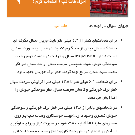
اجزاء هات تپ ( انشعاب گرم )
جریان سیال در لوله ها
( جوشکاری
هات تپ
)
برای ضخامتهای کمتر از ۶.۴ میلی متر باید جریان سیال بگونه ای
باشد که سیال بیش از حد گـرم نشـود، در غیـر اینصـورت ممکـن
اسـت فشار (expansion) سیال و حرارت در منطقه جوش باعث
سوختگی جوش شود. همچنین سرعت بیش از حد سیال نیز اگر
باعث سـرد شدن سریع لوله گردد، خطر ترک خوردن وجود دارد
برای ضخامت ۶.۴ میلی متر تا ۱۲.۸ میلی متر افزایش سرعت سیال
خطر ترک خوردگی و کاهش سرعت سیال خطر سوختگی جـوش را
افـزایش می دهد.
در ضخامتهای بالاتر از ۱۲.۸ میلی متر خطر ترک خوردگی و سوختگی
جـوش کمتـری وجـود دارد.(جهـت جوشـکاری وهـات تـب بـر روی
مسیرهای فلر(flare)باید دقت شود در صورت نیاز و برای جلوگیری
از آتش و انفجار در زمان جوشکاری، داخل مسیر به مقـدار کـافی