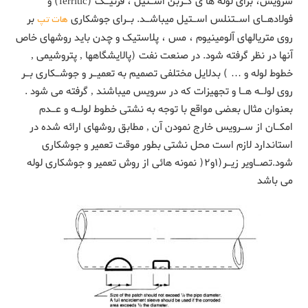
سرویس، برای لوله ها ی کـربن اسـتیل ، فرتیـک (ferritic) و
فولادهـای اسـتنلس اسـتیل میباشـد. بـرای جوشکاری
هات تپ
بر
روی متریالهای آلومینیوم ، مس ، پلاستیک و چدن باید روشهای خاص
آنها در نظر گرفته شود. در صنعت نفت (پالایشگاهها , پتروشیمی ,
خطوط لوله و … ) بدلایل مختلفی تصمیم به تعمیـر و جوشـکاری بـر
روی لولـه هـا و تجهیزات که در سرویس میباشند , گرفته می شود .
بعنوان مثال بعضی مواقع با توجه به نشتی خطوط لولـه و عـدم
امکـان از سـرویس خارج نمودن آن , مطابق روشهای ارائه شده در
استاندارد لازم است محل نشتی بطور موقت تعمیر و جوشکاری
شود.تصـاویر زیـر(۱و۲( نمونه هائی از روش تعمیر و جوشکاری لوله
می باشد