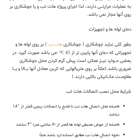
به عملیات حرارتـی دارند، لذا اجرای پروژه هات تب و یا جوشکاری بر
روی آنها مجاز نمی باشد.
دمای لوله ها و تجهیزات
بطور کلی نباید جوشکاری ( جوشکاری
هات تپ
) بر روی لوله ها و
تجهیزاتی که دمای آنها پایین تر از ºC 45 -می باشد صورت گیرد. در
بعضی مـوارد نیـز ممکن است پیش گرم کردن محل جوشکاری
ضروری باشد.(مثلاً بر روی متریالهایی که کربن معادل آنها بـالا و یـا
مقاومـت مکـانیکی بالایی دارند.)
شرایط محل نصب اتصالات هات تب
فاصله محل اتصال هات تب تا فلنج یا اتصالات پیچی کمتر از “۱۸
نباشد.
فاصله از جوش محیطی لوله ها کمتر از (۷ سانتی متر) “۳ نباشد.
نحوه اتصال هات تب مطابق استاندارد باشد مثلاً: