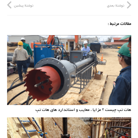
نوشتهٔ بعدی
نوشتهٔ پیشین
مقالات مرتبط :
هات تپ چیست ؟ مزایا ، معایب و استاندارد های هات تپ