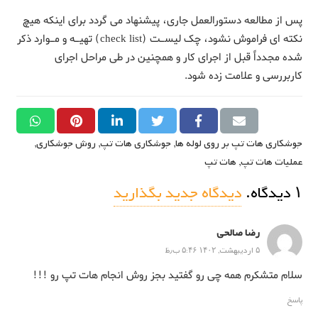
پس از مطالعه دستورالعمل جاری، پیشنهاد می گردد برای اینکه هیچ
نکته ای فراموش نشود، چک لیسـت (check list) تهیـه و مـوارد ذکر
شده مجدداً قبل از اجرای کار و همچنین در طی مراحل اجرای
کاربررسی و علامت زده شود.
جوشکاري هات تپ بر روي لوله ها
,
جوشکاری هات تپ
,
روش جوشکاري
,
عملیات هات تپ
,
هات تپ
۱
دیدگاه
.
دیدگاه جدید بگذارید
رضا صالحی
۵ اردیبهشت, ۱۴۰۲ ۵:۴۶ ب٫ظ
سلام متشکرم همه چی رو گفتید بجز روش انجام هات تپ رو !!!
پاسخ