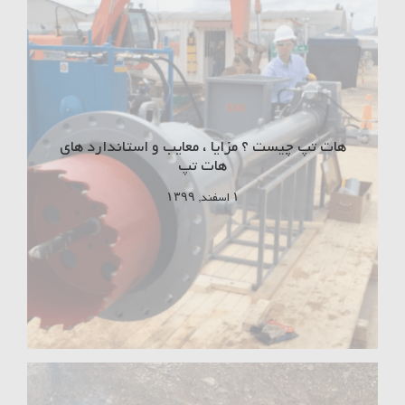
هات تپ چیست ؟ مزایا ، معایب و استاندارد های
هات تپ
۱ اسفند, ۱۳۹۹