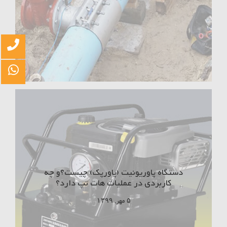
دستگاه پاوریونیت (پاورپک) چیست؟و چه
کاربردی در عملیات هات تپ دارد؟
۵ مهر, ۱۳۹۹