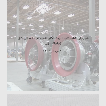
مجریان هات تپ ( پیمانکار هات تپ ) – تی دی
ویلیامسون
۲۶ مرداد, ۱۳۹۹