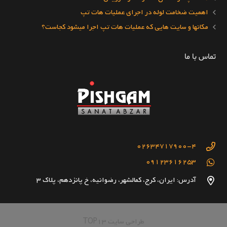
اهمیت ضخامت لوله در اجرای عملیات هات تپ
مکانها و سایت هایی که عملیات هات تپ اجرا میشود کجاست؟
تماس با ما
02634717900-4
09123616253
آدرس: ایران، کرج، کمالشهر، رضوانیه، خ پانزدهم، پلاک 3
طراحی سایت TOP13