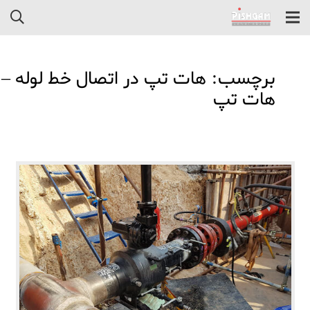
برچسب: هات تپ در اتصال خط لوله –
هات تپ